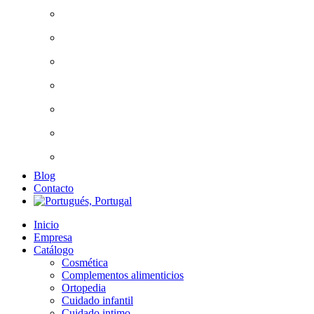
COMPLEMENTOS ALIMENTICIOS
ORTOPEDIA
CUIDADO INFANTIL
CUIDADO INTIMO
PRODUCTOS SANITARIOS
ÓPTICA
VARIOS
Blog
Contacto
Inicio
Empresa
Catálogo
Cosmética
Complementos alimenticios
Ortopedia
Cuidado infantil
Cuidado intimo